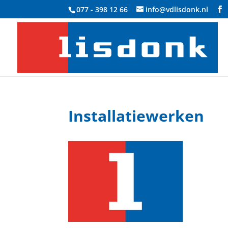
077 - 398 12 66
info@vdlisdonk.nl
Installatiewerken