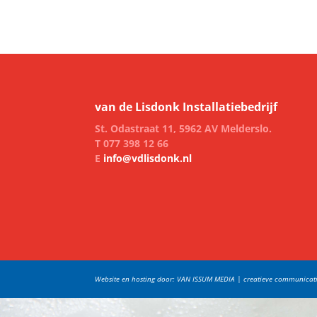
van de Lisdonk Installatiebedrijf
St. Odastraat 11, 5962 AV Melderslo.
T 077 398 12 66
E
info@vdlisdonk.nl
Website en hosting door: VAN ISSUM MEDIA | creatieve communicat